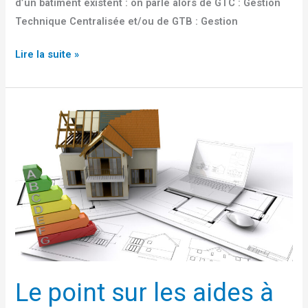
d’un bâtiment existent : on parle alors de GTC : Gestion
Technique Centralisée et/ou de GTB : Gestion
Lire la suite »
Le
point
sur
les
aides
à
la
rénovation
énergétique
en
Le point sur les aides à
2024