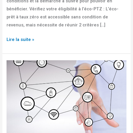
conditions et la démarche à suivre pour pouvoir en
bénéficier. Vérifiez votre éligibilité à l’éco-PTZ : L’éco-
prêt à taux zéro est accessible sans condition de
revenus, mais nécessite de réunir 2 critères […]
Lire la suite »
La
GTC,
un
formidable
outil
d’optimisation
énergétique
au
service