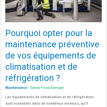
vos
équipements
de
climatisation
Pourquoi opter pour la
et
de
maintenance préventive
réfrigération
?
de vos équipements de
climatisation et de
réfrigération ?
Maintenance
/
Genin Froid Energie
Les équipements de climatisation et de réfrigération
sont essentiels dans de nombreux secteurs, qu’il