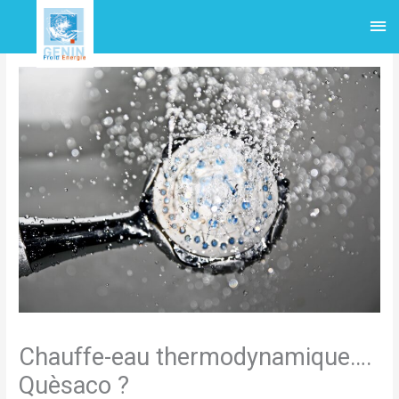
Aller
Me
au
contenu
pri
Chauffe-eau thermodynamique….
Quèsaco ?