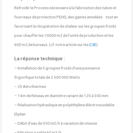
Refroidir le Process nécessaire à la fabrication des tubes et
fourreaux de protection PEHD, des gaines annelées …tout en
favorisant la récupération de chaleur sur les groupes froids
pour chauffer les 10000 m2 de l’unité de production et les
600 m2 de bureaux. (cf. notre article sur les
C2E
)
La réponse technique :
– Installation de 5 groupes froids d’une puissance
frigorifique totale de 2 500 000 Watts
–
25 Aérothermes
– 1 km de Réseau en diamètre variant de 125 à 300 mm
– Réalisation hydraulique en polyéthylène éléctrosoudable
Elydan
– Débit d’eau de 350 m3/h à variation de vitesse
– Filtration à sable 60 m3/h