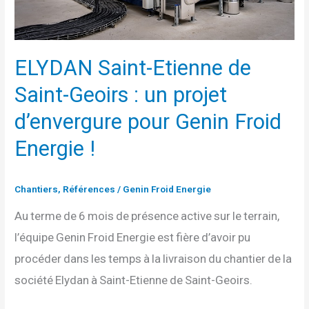
un
projet
d’envergure
ELYDAN Saint-Etienne de
pour
Saint-Geoirs : un projet
Genin
d’envergure pour Genin Froid
Froid
Energie
Energie !
!
Chantiers
,
Références
/
Genin Froid Energie
Au terme de 6 mois de présence active sur le terrain,
l’équipe Genin Froid Energie est fière d’avoir pu
procéder dans les temps à la livraison du chantier de la
société Elydan à Saint-Etienne de Saint-Geoirs.