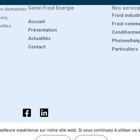
Genin Froid Energie
Nos servic
les domaines
Froid industr
ues,
Accueil
Froid comme
elles
Présentation
Conditionnem
Actualités
Photovoltaï
Contact
Particuliers
eilleure expérience sur notre site web. Si vous continuez à utiliser ce
par
Hiceo
. Genin Froid Energie 2026. Tous droits réservés.