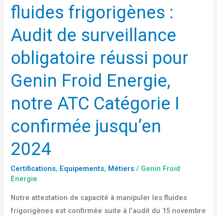
fluides frigorigènes :
frigorigènes
:
Audit de surveillance
Audit
de
obligatoire réussi pour
surveillance
Genin Froid Energie,
obligatoire
réussi
notre ATC Catégorie I
pour
Genin
confirmée jusqu’en
Froid
Energie,
2024
notre
ATC
Certifications
,
Equipements
,
Métiers
/
Genin Froid
Energie
Catégorie
I
Notre attestation de capacité à manipuler les fluides
confirmée
frigorigènes est confirmée suite à l’audit du 15 novembre