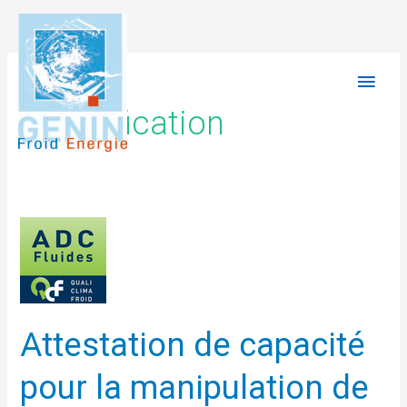
Aller
Men
au
prin
contenu
certification
Attestation
de
capacité
pour
la
Attestation de capacité
manipulation
de
pour la manipulation de
fluides